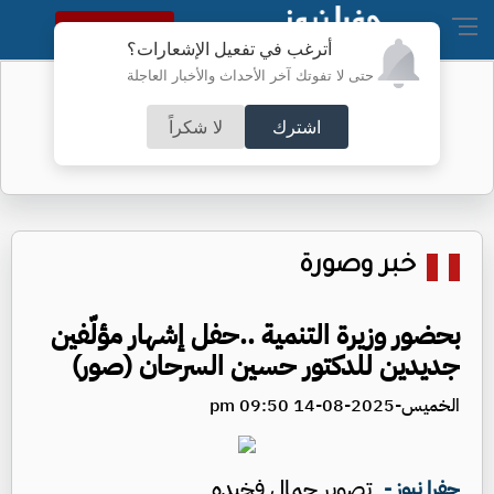
النسخة الكاملة
أترغب في تفعيل الإشعارات؟
حتى لا تفوتك آخر الأحداث والأخبار العاجلة
رسالة من "الجنرال" إلى محمد داودية
اشترك
لا شكراً
خبر وصورة
بحضور وزيرة التنمية ..حفل إشهار مؤلّفين
جديدين للدكتور حسين السرحان (صور)
الخميس-2025-08-14 09:50 pm
تصوير جمال فخيده
جفرا نيوز -