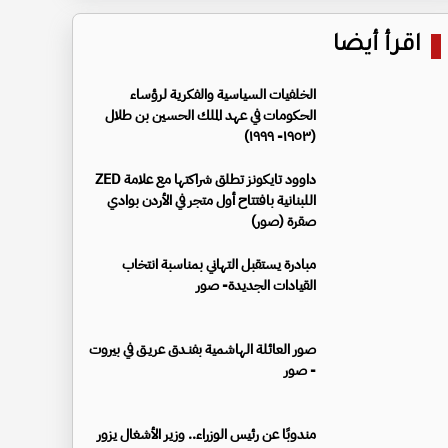
اقرأ أيضا
الخلفيات السياسية والفكرية لرؤساء
الحكومات في عهد الملك الحسين بن طلال
(١٩٥٣- ١٩٩٩)
داوود تايكونز تطلق شراكتها مع علامة ZED
اللبنانية بافتتاح أول متجر في الأردن بوادي
صقرة (صور)
مبادرة يستقبل التهاني بمناسبة انتخاب
القيادات الجديدة- صور
صور العائلة الهاشمية بفنـدق عريـق في بيروت
- صور
مندوبًا عن رئيس الوزراء.. وزير الأشغال يزور