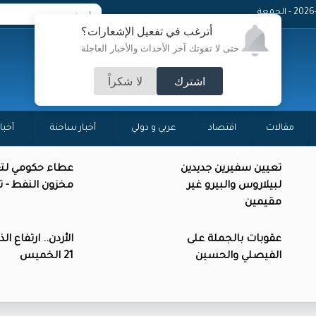
 - الجمعة
أترغب في تفعيل الإشعارات؟
حتى لا تفوتك آخر الأحداث والأخبار العاجلة
اشترك
لا شكراً
مقالات
اقتصاد
عربي و دولي
أخبار ساخنة
أخبا
تعيين سفيرين جديدين
عطاء حكومي لتع
لبيلاروس والبيرو غير
مخزون النفط - 
مقيمين
عقوبات بالجملة على
الأردن.. ارتفاع ال
الفيصلي والحسين
21 الخميس