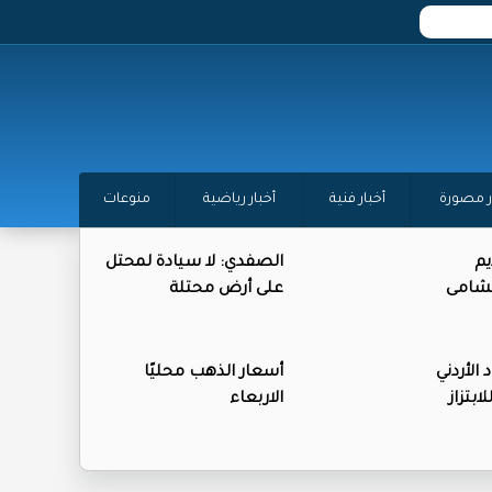
ر مصورة
أخبار فنية
أخبار رياضية
منوعات
يم
الصفدي: لا سيادة لمحتل
لنشامى
على أرض محتلة
 الأردني
أسعار الذهب محليًا
بتزاز
الاربعاء