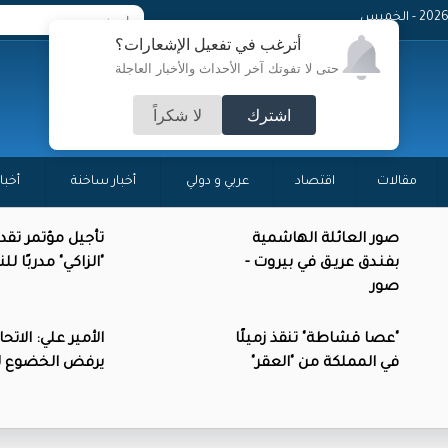
- الخميس
أترغب في تفعيل الإشعارات؟
حتى لا تفوتك آخر الأحداث والأخبار العاجلة
اشترك
لا شكراً
مقالات
اقتصاد
عربي و دولي
أخبار ساخنة
أخبا
صور العائلة الهاشمية
تأجيل مؤتمر تقد
بفنـدق عريـق في بيروت -
"الزاكي" مدربًا ل
صور
"عصا قشاطة" تنقذ زميلًا
الأمير علي: الاتحاد
في المملكة من "العقر"
يرفض الخضوع للا