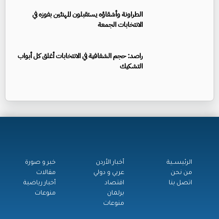
الطراونة وأشقاؤه يستقبلون المهنئين بفوزه في
الانتخابات الجمعة
راصد: حجم الشفافية في الانتخابات أغلق كل أبواب
التشكيك
الرئيســية
أخبار الأردن
خبر و صورة
من نحن
عربي و دولي
مقالات
اتصل بنا
اقتصاد
أخبار رياضية
برلمان
منوعات
منوعات