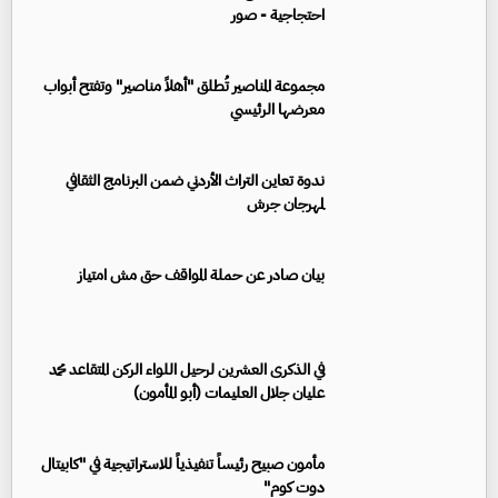
احتجاجية - صور
مجموعة المناصير تُطلق "أهلاً مناصير" وتفتح أبواب
معرضها الرئيسي
ندوة تعاين التراث الأردني ضمن البرنامج الثقافي
لمهرجان جرش
بيان صادر عن حملة المواقف حق مش امتياز
في الذكرى العشرين لرحيل اللواء الركن المتقاعد محمد
عليان جلال العليمات (أبو المأمون)
مأمون صبيح رئيساً تنفيذياً للاستراتيجية في "كابيتال
دوت كوم"