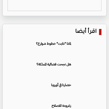
اقرأ أيضا
لماذا "ذابت" خطوط شوارع؟
هل نجحت فضائية المملكة؟
خضارنا في أوروبا
زغرودة للاصلاح