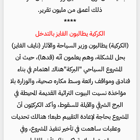
ذلك أعمق من مليون تقرير.
****
الكركية يطالبون الفايز بالتدخل
(الكركية) يطالبون وزير السياحة والآثار (نايف الفايز)
بحل المشكلة، وهم يعلمون أنّه (قدها)، حيث أن
المشروع السياحي "البركة"هناك اهتمام في بناء
فنادق ومواقف رائعة وسط مكاره صحية، والوزارة بلا
مؤاخذة نسيت البيوت التراثية القديمة المحيطة في
البرج الشرقي والآيلة للسقوط، وأكد الكركيّون أنّ
المشروع بحاجة لإعادة التقييم طبعا؛ هنالك تحديات
وعقبات ساهمت في تأخير تنفيذ المشروع، وفي