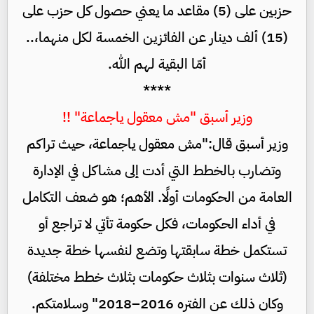
حزبين على (5) مقاعد ما يعني حصول كل حزب على
(15) ألف دينار عن الفائزين الخمسة لكل منهما،..
أمّا البقية لهم الله.
****
وزير أسبق "مش معقول ياجماعة" !!
وزير أسبق قال:"مش معقول ياجماعة، حيث تراكم
وتضارب بالخطط التي أدت إلى مشاكل في الإدارة
العامة من الحكومات أولًا. الأهم؛ هو ضعف التكامل
في أداء الحكومات، فكل حكومة تأتي لا تراجع أو
تستكمل خطة سابقتها وتضع لنفسها خطة جديدة
(ثلاث سنوات بثلاث حكومات بثلاث خطط مختلفة)
وكان ذلك عن الفتره 2016–2018" وسلامتكم.