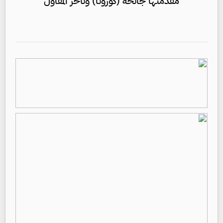
مقدمتها جائحة (كورونا) وتأخر المقاول