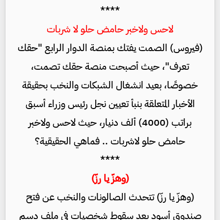
****
لاحس ولاخبر حامض حلو لا شربات
(فيروس) الصمت يفتك بمنصة الدوار الرابع "حقك
تعرف"، حيث أصبحت منصة حقك تصمت،
خصوصًا، بعيد انشغال الشبكات والنخب بحقيقة
الأخبار المتعلقة بنبأ تعيين نجل رئيس وزراء أسبق
براتب (4000) ألف دنيار، حيث لاحس ولاخبر
حامض حلو لاشربات .. فماهي الحقيقية؟
****
(وهزّ يا رزّ)
(وهزّ يا رزّ) تتحدث الصالونات والنخب عن فتح
صندوق أسود بعد سقوط شخصيات في ملف دسم