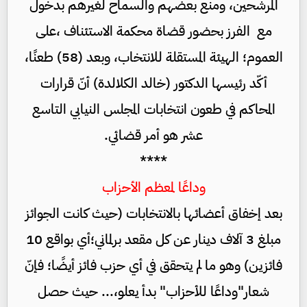
المرشحين، ومنع بعضهم والسماح لغيرهم بدخول
مع الفرز بحضور قضاة محكمة الاستئناف ،على
العموم؛ الهيئة المستقلة للانتخاب، وبعد (58) طعنًا،
أكّد رئيسها الدكتور (خالد الكلالدة) أنّ قرارات
المحاكم في طعون انتخابات المجلس النيابي التاسع
عشر هو أمر قضائي.
****
وداعًا لمعظم الأحزاب
بعد إخفاق أعضائها بالانتخابات (حيث كانت الجوائز
مبلغ 3 آلاف دينار عن كل مقعد برلماني؛أي بواقع 10
فائزين) وهو ما لم يتحقق في أي حزب فائز أيضًا؛ فإنّ
شعار"وداعًا للأحزاب" بدأ يعلو،... حيث حصل