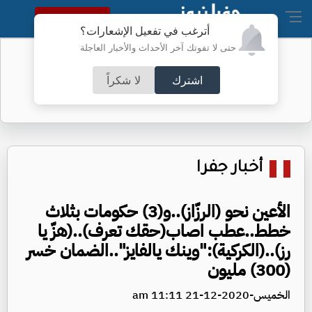
النسخة الكاملة
أترغب في تفعيل الإشعارات؟
حتى لا تفوتك آخر الأحداث والأخبار العاجلة
حريق في مركز تابع لشركة "وايلدبيريز"
العملاقة
اشترك
لا شكراً
أخبار جفرا
الأعين نحو (الرزّاز)..و(3) حكومات بثلاث
خطط..عطب اصاب(حقك تعرف)..(هزّ يا
رز)..(الكركية):"وينك يالفايز"..الضمان خسر
(300) مليون
الخميس-2020-12-21 11:11 am