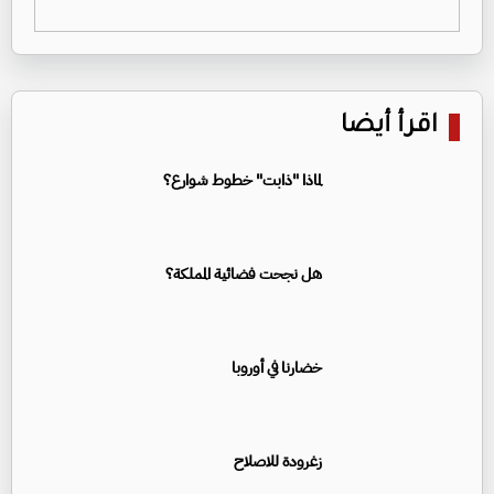
اقرأ أيضا
لماذا "ذابت" خطوط شوارع؟
هل نجحت فضائية المملكة؟
خضارنا في أوروبا
زغرودة للاصلاح