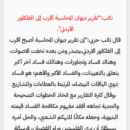
نائب:"تقرير ديوان المحاسبة أقرب إلى الفلكلور
الأردني".
قال نائب حزبي:"إن تقرير ديوان المحاسبة أصبح أقرب
إلى الفلكلور الاردني،يصدر ومن بعده تخفت الاصوات،
وهناك فساد وتجاوزات، وهنالك فساد آخر أكبر
يتعلق بالتعيينات، والفساد الأكبر والأهم؛ هو فساد
ذوي الياقات البيضاء، المرتبط بالعطاءات والمشاريع
،وقال كثرة التقارير مع اتخاذ الخطوات الصحيحة
والجدية تجاهه أفقد مفهوم مكافحة الفساد قيمته
البنيوية، وجعله مكانًا للتهكم الشعبي، والحل أمره
بسيطًا: أن نرى الفاسدين وراء القضبان، فرسالة