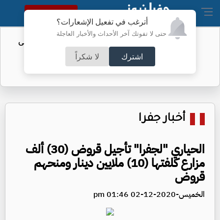
النسخة الكاملة
أترغب في تفعيل الإشعارات؟
حتى لا تفوتك آخر الأحداث والأخبار العاجلة
تأجيل مؤتمر تقديم "الزاكي" مدربًا للنشامى
اشترك
لا شكراً
أخبار جفرا
الحياري "لجفرا" تأجيل قروض (30) ألف
مزارع كلفتها (10) ملايين دينار ومنحهم
قروض
الخميس-2020-12-02 01:46 pm