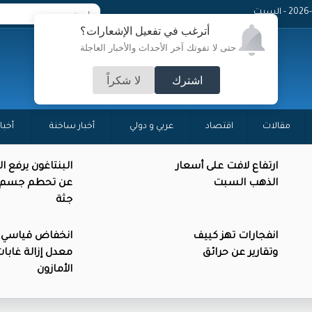
 - السبت
أترغب في تفعيل الإشعارات؟
حتى لا تفوتك آخر الأحداث والأخبار العاجلة
اشترك
لا شكراً
مقالات
اقتصاد
عربي و دولي
أخبار ساخنة
أخبا
ارتفاع لافت على أسعار
البنتاغون يرفع ا
الذهب السبت
عن تحطم جسم د
جثة
انفجارات تهز كييف
انخفاض قياسي 
وتقارير عن حرائق
معدل إزالة غابا
الأمازون