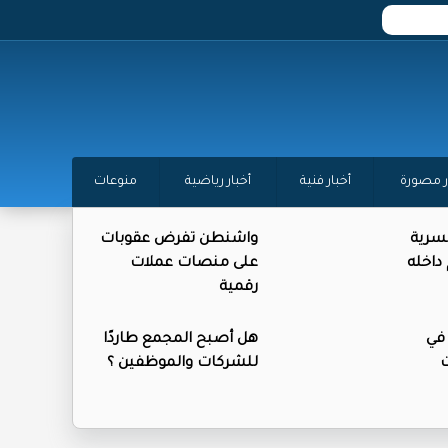
ر مصورة
أخبار فنية
أخبار رياضية
منوعات
لسرية
واشنطن تفرض عقوبات
اخله
على منصات عملات
رقمية
في
هل أصبح المجمع طاردًا
ت
للشركات والموظفين ؟