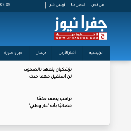
من نحن
اتصل بنا
أرسل خبرا
2026-08-08
الرئيسية
أخبار الأردن
برلمان
خبر و صورة
بزشكيان يتعهد بالصمود:
لن أستقيل مهما حدث
ترامب يصف حكمًا
قضائيًا بأنه "عار وطني"