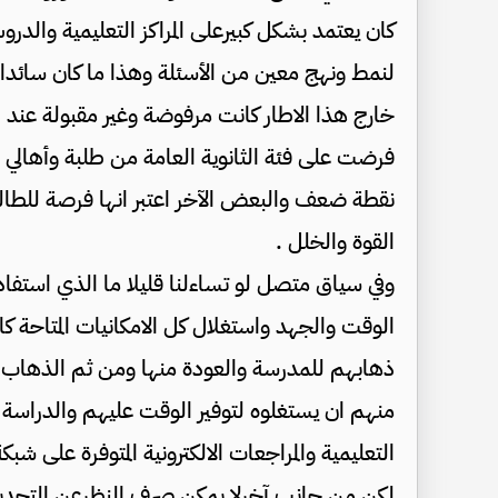
كان يعتمد بشكل كبيرعلى المراكز التعليمية وال
لنمط ونهج معين من الأسئلة وهذا ما كان سائدا 
خارج هذا الاطار كانت مرفوضة وغير مقبولة عند ال
فرضت على فئة الثانوية العامة من طلبة وأهال
نقطة ضعف والبعض الآخر اعتبر انها فرصة للطال
القوة والخلل .
وفي سياق متصل لو تساءلنا قليلا ما الذي استفاد
الوقت والجهد واستغلال كل الامكانيات المتاحة كا
ذهابهم للمدرسة والعودة منها ومن ثم الذهاب لل
منهم ان يستغلوه لتوفير الوقت عليهم والدراسة 
التعليمية والمراجعات الالكترونية المتوفرة على شبكة
لكن من جانب آخرلا يمكن صرف النظرعن التحديا