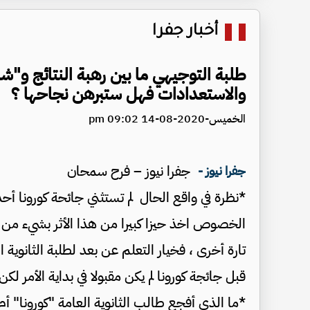
أخبار جفرا
طلبة التوجيهي ما بين رهبة النتائج و"ش
والاستعدادات فهل ستبرهن نجاحها ؟
الخميس-2020-08-14 09:02 pm
جفرا نيوز – فرح سمحان
جفرا نيوز -
*نظرة في واقع الحال لم تستثني جائحة كورونا أح
الخصوص اخذ حيزا كبيرا من هذا الأثر بشيء من ال
تارة أخرى ، فخيار التعلم عن بعد لطلبة الثانوية 
قبل جائجة كورونا لم يكن مقبولا في بداية الأمر لك
*ما الذي أفجع طالب الثانوية العامة "كورونا" أم