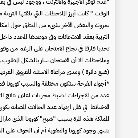
"عدم توفر الأجهزة والانترنت ، ووجود لبس في بع
الوقت " كانت أبرز الملاحظات التي تلقتها التربية
بمرونة والبعض الآخر بشيء من المنطق حول امكا
التربية بعقد الامتحانات وفي موعدها المحدد داخ
تحديا فارقا في نجاح الامتحان على الرغم من وق
وملاحظات الا أن الامتحان سار بالشكل المطلوب و
(ضع دائرة ) ومدى مراعاة الاسئلة للفروق الفردية
*أجواء الفرحة ستكون مختلفة والسبب كورونا فماذا
عدد من الاجراءات لضبط مجريات اعلان نتائج الثا
الاختلاط في ظل ازدياد عدد الحالات المصابة بكو
المملكة هذه المرة بسبب "شبح" كورونا الذي ماز
ينسى وجود كورونا والعقوبة أم أن الخوف على ا