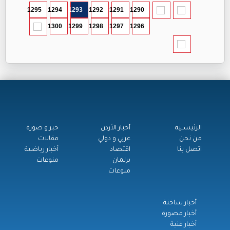
1295
1294
1293
1292
1291
1290
1300
1299
1298
1297
1296
الرئيســية
أخبار الأردن
خبر و صورة
من نحن
عربي و دولي
مقالات
اتصل بنا
اقتصاد
أخبار رياضية
برلمان
منوعات
منوعات
أخبار ساخنة
أخبار مصورة
أخبار فنية