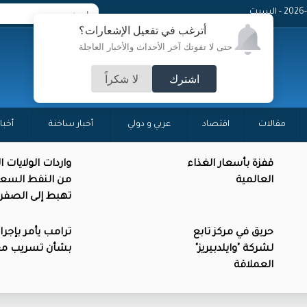
 - السبت
أترغب في تفعيل الإشعارات؟
حتى لا تفوتك آخر الأحداث والأخبار العاجلة
اشترك
لا شكراً
مقالات
اقتصاد
عربي و دولي
أخبار ساخنة
أخبا
قفزة بأسعار الغذاء
واردات الولايات 
العالمية
من النفط السع
تهبط إلى الصفر
حريق في مركز تابع
ترامب يأمر بإجرا
لشركة "وايلدبيريز"
بشأن تسريب م
العملاقة