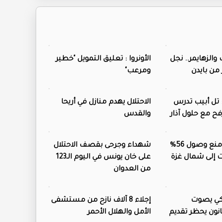
الزهايمر.. نجل
الأونروا : تعليق التمويل "خطير
من بايدن
ومرعب"
تل أبيب تدرس
الاحتلال يهدم منازل في أريحا
ح مع حلول آذار
والقدس
تقرير: الاحتلال منع وصول 56%
شهداء وجرحى بقصف الاحتلال
 إلى شمال غزة
على خان يونس في اليوم الـ123
من العدوان
ركي يصوت
إجلاء 8 آلاف نازح من مستشفى
انون يحظر تقديم
الأمل والهلال الأحمر