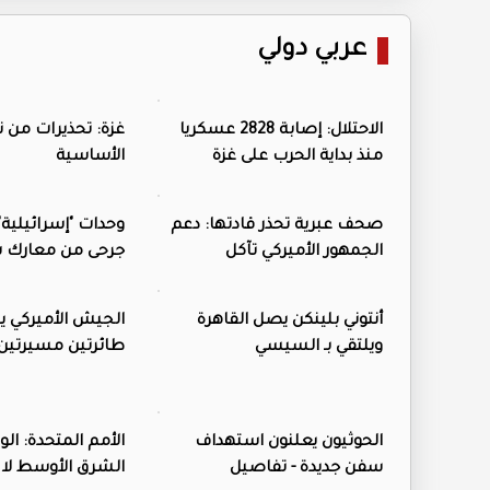
عربي دولي
الاحتلال: إصابة 2828 عسكريا
غزة: تحذيرات من نف
منذ بداية الحرب على غزة
الأساسية
صحف عبرية تحذر قادتها: دعم
وحدات "إسرائيلية"
الجمهور الأميركي تآكل
جرحى من معارك ش
أنتوني بلينكن يصل القاهرة
الجيش الأميركي ي
ويلتقي بـ السيسي
طائرتين مسيرتين 
الحوثيون يعلنون استهداف
الأمم المتحدة: ال
سفن جديدة - تفاصيل
الشرق الأوسط لا ي