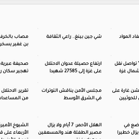
اد المواد
شي جين بينغ.. راعي الثقافة
مصاب بالخرف و
بن غفير يسخر 
 تواصل نقل
ارتفاع حصيلة عدوان الاحتلال
صحيفة عبرية: 
مال غزة
على غزة إلى 27585 شهيدا
تهجير سكان رف
شن غارة على
مجلس الأمن يناقش التوترات
للحوثيين
في الشرق الأوسط
من المساعدات
وضع في
الهلال الأحمر: 7 أيام ولا يزال
الشيوخ الأمي
زال خطيرا
مصير الطفلة هند والمسعفين
الأربعاء على ق