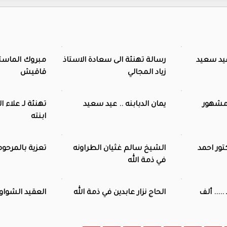
عيد سعيد
رسالة تهنئة الى سعادة الاستاذ
مبروك الماست
زياد المجالي
قاقيش
 مشهور
يمان الدبابنه .. عيد سعيد
تهنئة لـ علاء 
ابنته
تور احمد
الشيخ سالم غثيان الطراونه
تعزية بالمرحو
في ذمة الله
.... ألف
الحاج نزار عابدين في ذمة الله
العقيد الشواورة