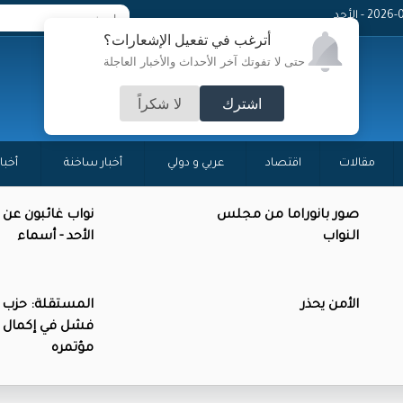
20 - الأحد
أترغب في تفعيل الإشعارات؟
حتى لا تفوتك آخر الأحداث والأخبار العاجلة
اشترك
لا شكراً
مقالات
اقتصاد
عربي و دولي
أخبار ساخنة
أخبا
صور بانوراما من مجلس
نواب غائبون عن
النواب
الأحد - أسماء
الأمن يحذر
المستقلة: حزب 
فشل في إكمال 
مؤتمره