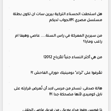
هل استحقت الحسناء التركية بيرين سات ان تكون بطلة
مسلسل مصري ؟!!الجواب لديكم
من سيربح المعركة في راس السنة..... عاصي وهيفا ام
راغب ومايا؟
من هي أكثر النساء جنياً للأرباح 2012!
تعّرفوا على "ثراء" دومينيك حوراني الفاحش ؟!
هالة صدقى: تسخر من مرسى لابد أن تُعرض قرارته على
نايل كوميدى لأنها مضحكة جدا ؟!!
ذا فويس وفوز مراد بوريكي من فريق عاصي الحلاني