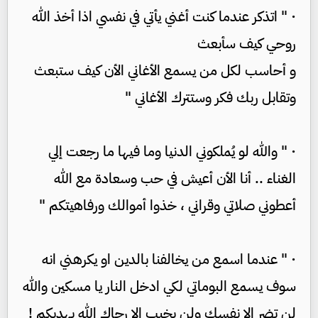
· " اتذكر عندما كنت أغني يأتي في نفسي اذا أخذ الله
روحي كيف سأبعث
و أحاسب لكل من يسمع الأغاني الأن كيف ستبعث
وتقابل ربك فكر وستترك الأغاني "
· " والله لو يُملكوني الدنيا وما فيها ما رجعت إلي
الغناء .. أنا الأن أعيش في حب وسعادة مع الله
أعطوني صلاتي وقراني ، خذوا أموالك ورفاهيتكم "
· " عندما اسمع من يخالفنا بالدين او يكرهني انه
سوف يسمع البوماتي لكي ادخل النار يا مسكين والله
لن تضر الإ نفسك ولن يخيب الإ رجاك الله يهديكم !