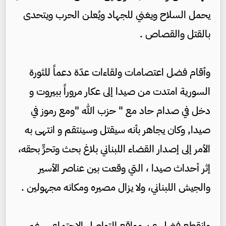
يحمل السلاح ويغني للجهاد ويُعلن الحرب ويتحدى
بالقتل والقصاص .
وأقام فضل اعتصامات ولقاءات عدّة دعماً للثورة
السورية امتدت من صيدا إلى عكار مروراً ببيروت و
دخل في صدام حاد مع " حزب الله "ومع رموز في
صيدا, وكان يجاهر بأنه سيقتل وسينتقم و انتهى به
الأمر إلى إصدار القضاء اللبناني بلاغ بحث وتحرٍّ بحقه،
إثر أحداث صيدا ، التي وقعت بين عناصر الأسير
والجيش اللبناني، ولا يزال مصيره ومكانه مجهولين .
وانقطع فضل عن مواقع التواصل الاجتماعي رغم