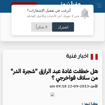
النسخة الكاملة
أترغب في تفعيل الإشعارات؟
حتى لا تفوتك آخر الأحداث والأخبار العاجلة
البنتاغون يرفع السرية عن تحطم جسم
داخله جثة
اشترك
لا شكراً
اخبار فنية
هل خطفت غادة عبد الرازق "شجرة الدر"
من سلاف فواخرجي ؟
الأحد-2013-09-22 09:18 am
جفرا نيوز -