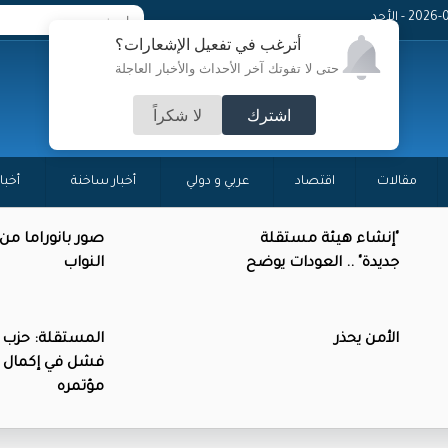
20 - الأحد
أترغب في تفعيل الإشعارات؟
حتى لا تفوتك آخر الأحداث والأخبار العاجلة
اشترك
لا شكراً
مقالات
اقتصاد
عربي و دولي
أخبار ساخنة
أخبا
"إنشاء هيئة مستقلة
صور بانوراما م
جديدة" .. العودات يوضح
النواب
الأمن يحذر
المستقلة: حزب 
فشل في إكمال 
مؤتمره