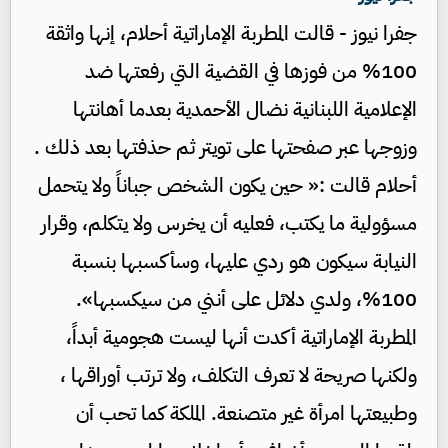
جفرا نيوز - قالت المطربة الإماراتية أحلام، إنها واثقة
100% من فوزها في القضية التي رفعتها ضد
الإعلامية اللبنانية نضال الأحمدية بعدما أهانتها
وزوجها عبر صفحتها على تويتر ثم حذفتها بعد ذلك .
أحلام قالت :« حين يكون الشخص جباناً ولا يتحمل
مسؤولية ما يكتب، فعليه أن يخرس ولا يتكلم، وقرار
النيابة سيكون هو ردي عليها، وسأكسبها بنسبة
100%، ولدي دلائل على أنني من سيكسبها».
المطربة الإماراتية أكدت أنها ليست هجومية أبداً،
ولكنها صريحة لا تعرف التكلف، ولا ترتب أوراقها ،
وطبيعتها امرأة غير متصنعة. الملكة كما تحب أن