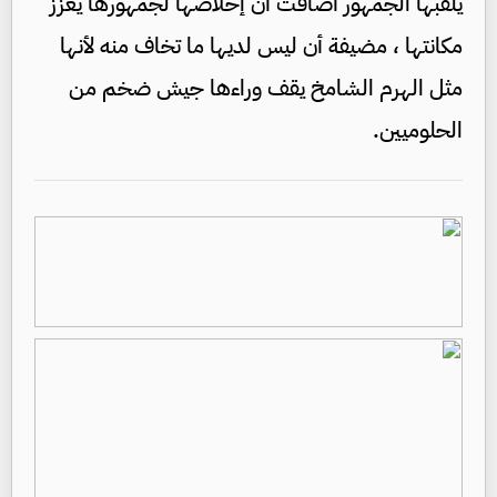
يلقبها الجمهور أضافت أن إخلاصها لجمهورها يعزز
مكانتها ، مضيفة أن ليس لديها ما تخاف منه لأنها
مثل الهرم الشامخ يقف وراءها جيش ضخم من
الحلوميين.