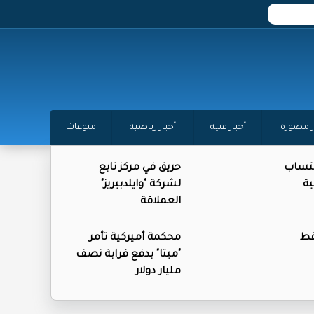
ر مصورة
أخبار فنية
أخبار رياضية
منوعات
كتساب
حريق في مركز تابع
ية
لشركة "وايلدبيريز"
العملاقة
فط
محكمة أميركية تأمر
"ميتا" بدفع قرابة نصف
مليار دولار