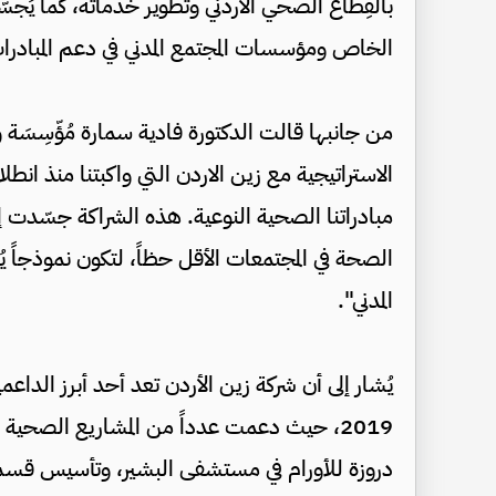
بالقِطاع الصحي الأردني وتطوير خدماته، كما يُجسّ
الخاص ومؤسسات المجتمع المدني في دعم المبادر
من جانبها قالت الدكتورة فادية سمارة مُؤّسِسَة
الاستراتيجية مع زين الاردن التي واكبتنا منذ انط
مبادراتنا الصحية النوعية. هذه الشراكة جسّدت إيما
الصحة في المجتمعات الأقل حظاً، لتكون نموذجاً ي
المدني".
يُشار إلى أن شركة زين الأردن تعد أحد أبرز الدا
2019، حيث دعمت عدداً من المشاريع الصحية 
دروزة للأورام في مستشفى البشير، وتأسيس قسم 