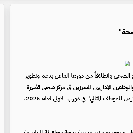
صحة"
اع الصحي وانطلاقاً من دورها الفاعل بدعم وتطوير
لموظفين الإداريين المتميزين في مركز صحي الأميرة
بسمة الشامل، وذلك ضمن حفل "جائزة زين الأردن للموظف المثالي" في دورتها الأولى لعام 2026،
الجاسم بحضور مدير مديرية صحة محافظة العاصمة