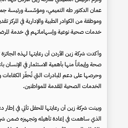
وموظفة من الكوادر الطبية والإدارية في المركز تقدي
خدمات صحية نوعية وإسهاماتهم في خدمة المرضى 
وأكدت شركة زين الأردن أن رعايتها لهذه الجائزة ت
صحة وإيماناً منها بأهمية الاستثمار في الإنسان با
وحرصها على دعم المبادرات التي تُحفّز الكفاءات و
الخدمات الصحية المقدمة للمواطنين.
وبينت شركة زين أن رعايتها للحفل تأتي في إطار د
الذي ساهمت في إعادة تأهيله وتجهيزه ضمن شراكته