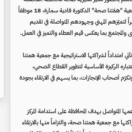
عمان الدكتور طه التميمي، ومؤسِّسة ورئيسة جمعية "همّتنا صحة" الدكتورة فادية سمارة، 18 موظفاً
راً لتميّزهم المهني وجهودهم المتواصلة في تقديم
والمجتمع بما يعكس قيم العطاء والتميز في العمل.
أتي امتداداً لشراكتها الاستراتيجية مع جمعية همتنا
عتباره الركيزة الأساسية لتطوير القطاع الصحي،
تكرّم أصحاب الإنجازات، بما يسهم في الارتقاء بجودة
عمها المتواصل بهدف المحافظة على استدامة المركز
ا مع جمعية همتنا صحة، والتزاماً منها بالارتقاء