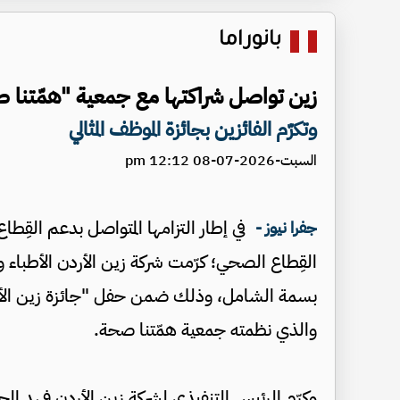
بانوراما
زين تواصل شراكتها مع جمعية "همّتنا 
وتكرّم الفائزين بجائزة الموظف المثالي
السبت-2026-07-08 12:12 pm
في إطار التزامها المتواصل بدعم القِط
جفرا نيوز -
القِطاع الصحي؛ كرّمت شركة زين الأردن الأطباء وا
والذي نظمته جمعية همّتنا صحة.
وكرّم الرئيس التنفيذي لشركة زين الأردن فهد 