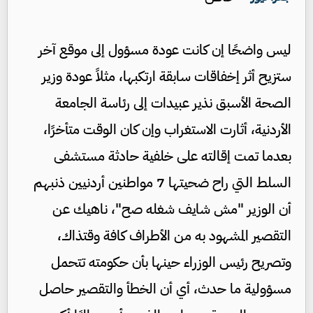
ليس واضحًا إن كانت عودة مسؤول إلى موقع آخر
ستزيح أثر إخفاقات سابقة ارتكبها، مثلاً عودة وزير
الصحة الأسبق نذير عبيدات إلى رئاسة الجامعة
الأردنية، أثارت الاستغراب وإن كان الوقت متأخرًا،
بعدما تمت إقالته على خلفية حادثة مستشفى
السلط التي راح ضحيتها 7 مواطنين أردنيين ذنبهم
أن الوزير "مش شايف شغله صح"، ناهيك عن
التقصير المشهود به من الأطراف كافة وقتذاك،
وتصريح رئيس الوزراء حينها بأن حكومته تتحمل
مسؤولية ما حدث، أي أن الخطأ والتقصير حاصل