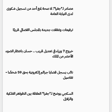
مصادر لـ"جفرا": لا صحة لمنع أحد من تسجيل شكوى
لدى النيابة العامة
ترفيعات وتنقلات جديدة بالمجلس القضائي قريبًا
خروج 7 وزراء في تعديل قريب .. حسان بانتظار الضوء
الأخضر من الملك
نائب يسجل قضايا جرائم إلكترونية بحق 59 شخصًا -
تفاصيل
السكجي يوضح لـ"جفرا" العلاقة بين الظواهر الفلكية
والزلازل