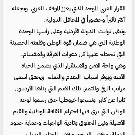
القرار العربي الموحد الذي يعزز الموقف العربي ويجعله
أكثر تأثيراً وحضوراً في المحافل الدولية.
وتبقى ثوابت الدولة الأردنية وعلى رأسها الوحدة
الوطنية التي هي ضمان قوة الوطن وقلعته الحصينة
التي تتحطم عليها كل دعوات الفرقة والانقسام.
وهي واحة الامن والاستقرار الذي يضمن الحياة
الٱمنة ويوفر اسباب التقدم والنماء، ويحقق أسمى
مراتب الرقي والتميز. تلك القيم التي بناها الأردنيون
كابرا عن كابر ونسجوا خيوطها حتى رسموا لوحة
الوطن التي ترى فيها احترام الثقافة الوطنية والقيم
الأصيلة ونيل الحقوق وتأدية الواجبات وحماية حدود
الدولة، ورفض التهجير ورفض الوطن البديل،