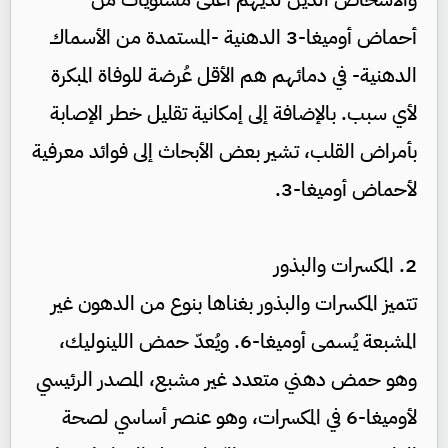
أحماض أوميغا-3 الدهنية -المستمدة من الأسماك
الدهنية- في دمائهم هم الأقل عُرضة للوفاة المبكرة
لأي سبب. بالإضافة إلى إمكانية تقليل خطر الإصابة
بأمراض القلب، تشير بعض الأبحاث إلى فوائد معرفية
لأحماض أوميغا-3.
2. المكسرات والبذور
تتميز المكسرات والبذور بغناها بنوع من الدهون غير
المشبعة يُسمى أوميغا-6. ويُعدّ حمض اللينوليك،
وهو حمض دهني متعدد غير مشبع، المصدر الرئيسي
لأوميغا-6 في المكسرات، وهو عنصر أساسي لصحة