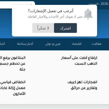
 - السبت
أترغب في تفعيل الإشعارات؟
حتى لا تفوتك آخر الأحداث والأخبار العاجلة
اشترك
لا شكراً
مقالات
اقتصاد
عربي و دولي
أخبار ساخنة
أخبا
ارتفاع لافت على أسعار
البنتاغون يرفع ا
الذهب السبت
عن تحطم جسم د
جثة
انفجارات تهز كييف
انخفاض قياسي 
وتقارير عن حرائق
معدل إزالة غابا
الأمازون