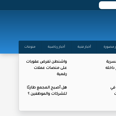
ر مصورة
أخبار فنية
أخبار رياضية
منوعات
لسرية
واشنطن تفرض عقوبات
اخله
على منصات عملات
رقمية
في
هل أصبح المجمع طاردًا
ت
للشركات والموظفين ؟