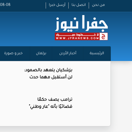
من نحن
اتصل بنا
أرسل خبرا
2026-08-08
الرئيسية
أخبار الأردن
برلمان
خبر و صورة
بزشكيان يتعهد بالصمود:
لن أستقيل مهما حدث
ترامب يصف حكمًا
قضائيًا بأنه "عار وطني"