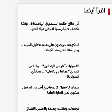
اقرأ أيضا
أين نتائج حالات التسمم في الهاشمية؟.. وثيقة
تكشف طلبا رسميا لفحص مياه الشرب
الحكومة: حريصون على عدم تعطيل الحياة ..
وسياستنا مدروسة بالأزمات
"السيارات أكثر من المواطنين" .. والباص
السريع "عماها ولم يكحلها" .. هذا رأي
الشواربة!
مصادر لـ"جفرا": لا صحة لمنع أحد من تسجيل
شكوى لدى النيابة العامة
ترفيعات وتنقلات جديدة بالمجلس القضائي