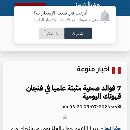
النسخة الكاملة
أترغب في تفعيل الإشعارات؟
حتى لا تفوتك آخر الأحداث والأخبار العاجلة
ردن المالية من
عقوبات بالجملة على الفي
اشترك
لا شكراً
اخبار منوعة
7 فوائد صحية مثبتة علميا في فنجان
قهوتك اليومية
الأحد-2026-07-05 03:20 am
يبدأ الملايين حول العالم يومهم بفنجان من
جفرا نيوز -