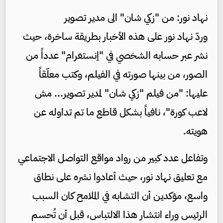
نهاد نور: من "زكي شان" الى مدير تصوير
وردّ نهاد نور على هذه الأخبار بطريقة ساخرة، حيث
نشر عبر حسابه الشخصي في "إنستغرام" عدداً من
الصور، من بينها صورته في الفيلم، وكتب معلّقاً
عليها: "من فيلم "زكي شان" لمدير تصوير... مش
لاعب كورة"، نافياً بشكل قاطع ما تم تداوله عن
هويته.
وتفاعل عدد كبير من رواد مواقع التواصل الاجتماعي
مع تعليق نهاد نور، حيث أعادوا نشره على نطاق
واسع، مؤكدين أن التشابه في الملامح كان السبب
الرئيس وراء انتشار هذا الالتباس، قبل أن تُحسم