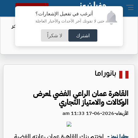
النسخة الكاملة
أترغب في تفعيل الإشعارات؟
حتى لا تفوتك آخر الأحداث والأخبار العاجلة
مهاجرو سبتة.. الاتحاد الأوروبي يكشف آخر
التطورات
اشترك
لا شكراً
بانوراما
القاهرة عمان الراعي الفضي لمعرض
الوكالات والامتياز التجاري
الأربعاء-2026-06-17 11:33 am
اختتم بنك القاهرة عمان رعايته الفضية
جفرا نيوز -