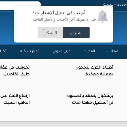
 - السبت
أترغب في تفعيل الإشعارات؟
حتى لا تفوتك آخر الأحداث والأخبار العاجلة
اشترك
لا شكراً
مقالات
اقتصاد
عربي و دولي
أخبار ساخنة
أخبا
أطباء الكرك ينجحون
تحويلات في عمَّا
بعملية معقدة
طرق -تفاصيل
بزشكيان يتعهد بالصمود:
ارتفاع لافت على
لن أستقيل مهما حدث
الذهب السبت