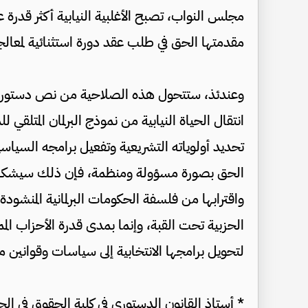
مجلس النواب، تصبح الأغلبية النيابية أكثر قدرة
مقدمتها الحق في طلب عقد دورة استثنائية لمعالجة
وعندئذ، ستتحول هذه الصلاحية من نص دستوري قلي
انتقال الحياة النيابية من نموذج البرلمان المتلقي لل
تحديد أولوياته التشريعية وتفعيل برامجه السياسي
الحق بصورة مسؤولة ومنظمة، فإن ذلك سيشكل مؤ
واقترابها من فلسفة الحكومات البرلمانية المنشود
الحزبية تحت القبة، وإنما بمدى قدرة الأحزاب الممث
لتحويل برامجها الانتخابية إلى سياسات وقوانين 
* أستاذ القانون الدستوري في كلية الحقوق في الجا