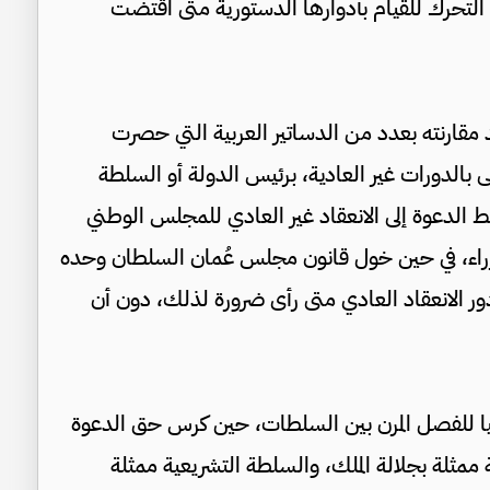
التحرك للقيام بأدوارها الدستورية متى اقتضت
مقارنته بعدد من الدساتير العربية التي حصرت
ى بالدورات غير العادية، برئيس الدولة أو السلطة
تبط الدعوة إلى الانعقاد غير العادي للمجلس الوطني
زراء، في حين خول قانون مجلس عُمان السلطان وحده
ور الانعقاد العادي متى رأى ضرورة لذلك، دون أن
مليا للفصل المرن بين السلطات، حين كرس حق الدعوة
 ممثلة بجلالة الملك، والسلطة التشريعية ممثلة