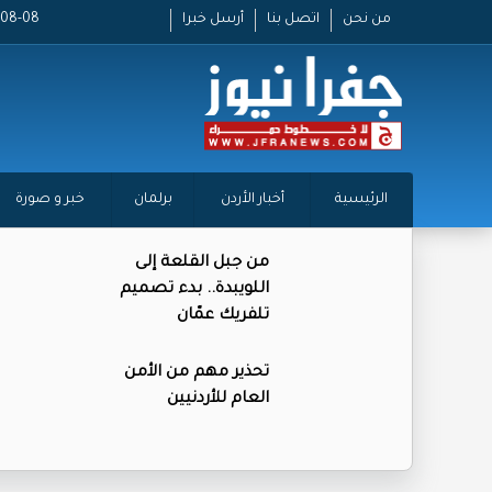
من نحن
اتصل بنا
أرسل خبرا
2026-08-08
الرئيسية
أخبار الأردن
برلمان
خبر و صورة
من جبل القلعة إلى
اللويبدة.. بدء تصميم
تلفريك عمّان
تحذير مهم من الأمن
العام للأردنيين