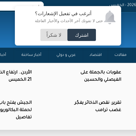
- الخميس
أترغب في تفعيل الإشعارات؟
حتى لا تفوتك آخر الأحداث والأخبار العاجلة
اشترك
لا شكراً
مقالات
اقتصاد
عربي و دولي
أخبار ساخنة
أخبا
عقوبات بالجملة على
الأردن.. ارتفاع ال
الفيصلي والحسين
21 الخميس
تقرير: نقص الذخائر يفجّر
الجيش يفتح باب 
غضب ترامب
لحملة البكالوري
تفاصيل