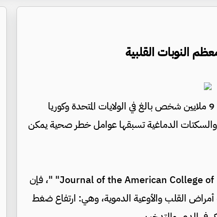
عظم النوبات القلبية
كشفت دراسة واسعة شملت أكثر من 9 ملايين شخص بالغ في الولايات المتحدة وكوريا
ية والسكتات الدماغية تسبقها عوامل خطر صحية يمكن
وبحسب الدراسة المنشورة في مجلة Journal of the American College of Cardiology" "، فإن
ترتبط بنحو 99% من حالات أمراض القلب والأوعية الدموية، وهي: ارتفاع ضغط
ر في الدم، والتدخين.