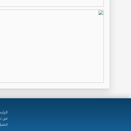
الرئي
من ن
اتصل 