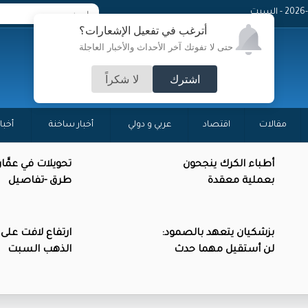
 - السبت
أترغب في تفعيل الإشعارات؟
حتى لا تفوتك آخر الأحداث والأخبار العاجلة
اشترك
لا شكراً
مقالات
اقتصاد
عربي و دولي
أخبار ساخنة
أخبا
أطباء الكرك ينجحون
تحويلات في عمَّا
بعملية معقدة
طرق -تفاصيل
بزشكيان يتعهد بالصمود:
ارتفاع لافت على
لن أستقيل مهما حدث
الذهب السبت