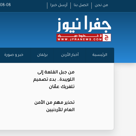
من نحن
اتصل بنا
أرسل خبرا
2026-08-08
الرئيسية
أخبار الأردن
برلمان
خبر و صورة
من جبل القلعة إلى
اللويبدة.. بدء تصميم
تلفريك عمّان
تحذير مهم من الأمن
العام للأردنيين