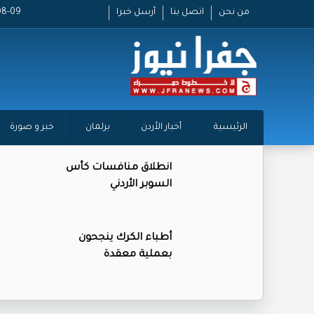
من نحن
اتصل بنا
أرسل خبرا
26-08-09
الرئيسية
أخبار الأردن
برلمان
خبر و صورة
انطلاق منافسات كأس
السوبر الأردني
أطباء الكرك ينجحون
بعملية معقدة