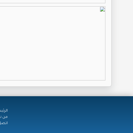
الرئي
من ن
اتصل 