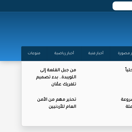
ر مصورة
أخبار فنية
أخبار رياضية
منوعات
ياً
من جبل القلعة إلى
اللويبدة.. بدء تصميم
تلفريك عمّان
روعة
تحذير مهم من الأمن
لة
العام للأردنيين