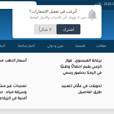
20 - الأحد
أترغب في تفعيل الإشعارات؟
حتى لا تفوتك آخر الأحداث والأخبار العاجلة
اشترك
لا شكراً
مقالات
اقتصاد
عربي و دولي
أخبار ساخنة
أخبا
برعاية العيسوي.. فواز
أسعار الذهب محل
الزعبي يقيم احتفالًا وطنيًا
في الرمثا بحضور رسمي
وشعبي واسع (صور)
تحويلات في عمَّان لتعبيد
تمديدات غير مش
طرق -تفاصيل
وسرقة مياه.. حم
أمنية في الزرقاء