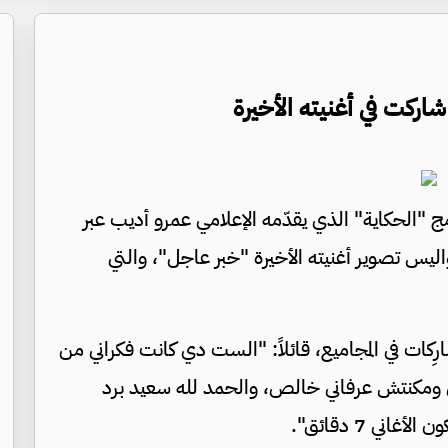
اركت في أغنيته الأخيرة
ج "الحكاية" الذي يقدّمه الإعلامي عمرو أديب عبر
كواليس تصوير أغنيته الأخيرة "خبر عاجل"، والتي
ِكات في المجاميع، قائلاً: "الست دي كانت فكراني من
ي ومكنتش عرفاني خالص، والحمد لله سعيد برد
ني 7 دقائق".