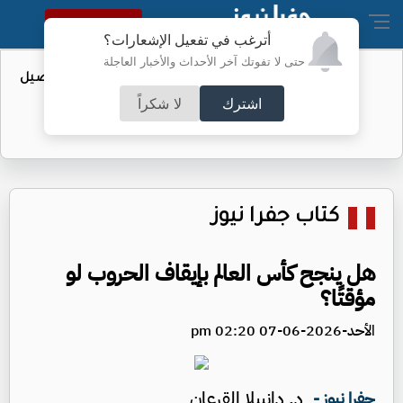
النسخة الكاملة
أترغب في تفعيل الإشعارات؟
حتى لا تفوتك آخر الأحداث والأخبار العاجلة
عطاء حكومي لتعزيز مخزون النفط - تفاصيل
اشترك
لا شكراً
كتاب جفرا نيوز
هل ينجح كأس العالم بإيقاف الحروب لو
مؤقتًا؟
الأحد-2026-06-07 02:20 pm
د. دانييلا القرعان
جفرا نيوز -