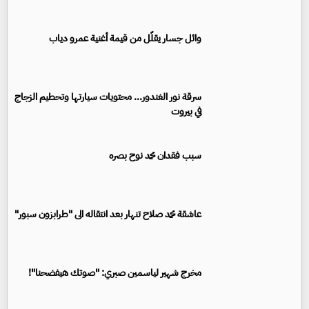
وائل جسار يقلّل من قيمة أغنية عمرو دياب
سرقة نور الغندور... محتويات سيارتها وتحطيم الزجاج
في بيروت
سبب فقدان محمد نوح بصره
عاشقة محمد صلاح تنهار بعد انتقاله الى "طرابزون سبور"
مخرج شهير لياسمين صبري: "صوتك هيفضحنا"!