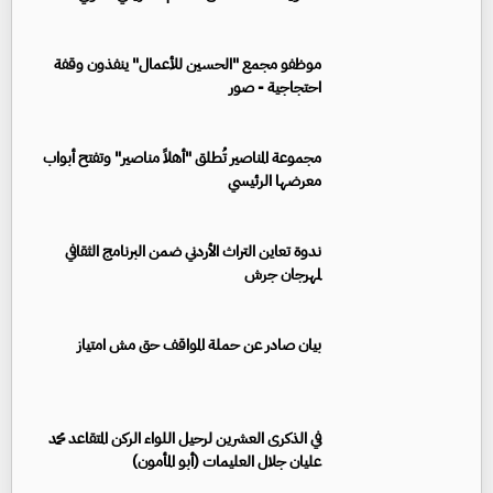
موظفو مجمع "الحسين للأعمال" ينفذون وقفة
احتجاجية - صور
مجموعة المناصير تُطلق "أهلاً مناصير" وتفتح أبواب
معرضها الرئيسي
ندوة تعاين التراث الأردني ضمن البرنامج الثقافي
لمهرجان جرش
بيان صادر عن حملة المواقف حق مش امتياز
في الذكرى العشرين لرحيل اللواء الركن المتقاعد محمد
عليان جلال العليمات (أبو المأمون)