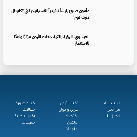
مأمون صبيح رئيساً تنفيذياً للاستراتيجية في "كابيتال
دوت كوم"
العيسوي: الرؤية الملكية جعلت الأردن مركزًا واعدًا
للاستثمار
الرئيســية
أخبار الأردن
خبر و صورة
من نحن
عربي و دولي
مقالات
اتصل بنا
اقتصاد
أخبار رياضية
برلمان
منوعات
منوعات