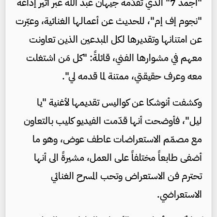
"أجمد 7" الذي تقدّمه جيهان عبد الله عبر أثير إذاعة
"نجوم إف إم"، للحديث عن أعمالها الغنائية، وعبّرت
عن امتنانها وتقديرها لكل المبدعين الذين تعاونت
معهم في مشوارها الفني، قائلةً: "كل مَن اشتغلت
معه وعرف حقيقتي، ممتنة لما قدمه لي".
وكشفت أنوشكا عن كواليس تقديمها لأغنية "يا
ليل"، فأوضحت أنها قدّمت الفيديو كليب بالتعاون
مع مصمّم الاستعراضات عاطف عوض، وهو ما
أضفى طابعاً مختلفاً على العمل، مشيرةً الى أنها
تحترم فن الاستعراض وتحب المسرح الغنائي
الاستعراضي.