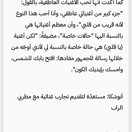
كما أكدت أنها تحب الأغنيات العاطفية، بالقول:
"جزء كبير من أغنياتي عاطفي، وأنا أحب هذا النوع
لأنه قريب من قلبي"، وأن معظم أغنياتها هي
بالنسبة اليها "حالات خاصة"، مضيفةً: "لكن أغنية
(يا قلبي) هي حالة خاصة بالنسبة لي لأنني أوجّه من
خلالها رسالة للجمهور مفادها: افتح بابك للشمس،
وامسك بإيديك الكون".
أنوشكا: مستعدّة لتقديم تجارب غنائية مع مطربي
الراب