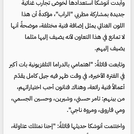
وأبدت أنوشكا استعدادها لخوض تجارب غنائية
جديدة بمشاركة مطربي "الراب"، مؤكدةً أن هذا
اللون الغنائي يمثل إضافة فنية مختلفة، موضحةً أنها
لا تمانع في هذا التعاون لأنه يضيف إليها مثلما
يضيف إليهم.
وتابعت قائلةً: "اهتمامي بالدراما التلفزيونية بات أكبر
في الفترة الأخيرة، في وقت ظهر فيه جيل كامل يقدّم
أعمالاً فنية رائعة، وهناك فنانون أحب اختياراتهم،
من بينهم: تامر حسني، وشيرين، وحسين الجسمي،
ومي فاروق، ومروة ناجي".
واختتمت أنوشكا حديثها قائلةً: "إحنا نمتلك عتاولة،