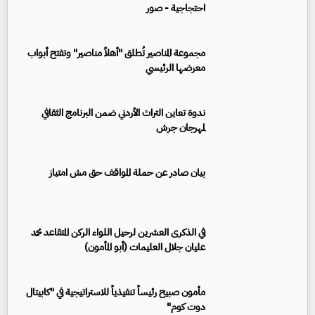
احتجاجية - صور
مجموعة المناصير تُطلق "أهلاً مناصير" وتفتح أبواب
معرضها الرئيسي
ندوة تعاين التراث الأردني ضمن البرنامج الثقافي
لمهرجان جرش
بيان صادر عن حملة المواقف حق مش امتياز
في الذكرى العشرين لرحيل اللواء الركن المتقاعد محمد
عليان جلال العليمات (أبو المأمون)
مأمون صبيح رئيساً تنفيذياً للاستراتيجية في "كابيتال
دوت كوم"