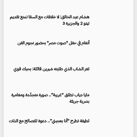
هشام عبد الخالق: لا خلافات مع السقا تمنع تقديم
تيتو 2 والجزيرة 3
أنغام في حفل "صوت مصر" بحضور نجوم الفن
لغز الشاب الذي طلبته شيرين قائلة: بحبك قوي
مايا دياب تطلق “غريبة”.. صورة متجدّدة ومغامرة
بصرية جريئة
لطيفة تطرح “أنا بعجبني”.. دعوة للتصالح مع الذات