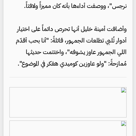
نرجس"، ووصفت أداءها بأنه كان مميزاً ولافتاً.
وأضافت أمينة خليل أنها تحرص دائماً على اختيار
أدوار تُلبي تطلعات الجمهور، قائلةً: "أنا بحب أقدّم
اللي الجمهور عاوز يشوفه"، واختتمت حديثها
مُمازحةً: "ولو عاوزين كوميدي هفكر في الموضوع".