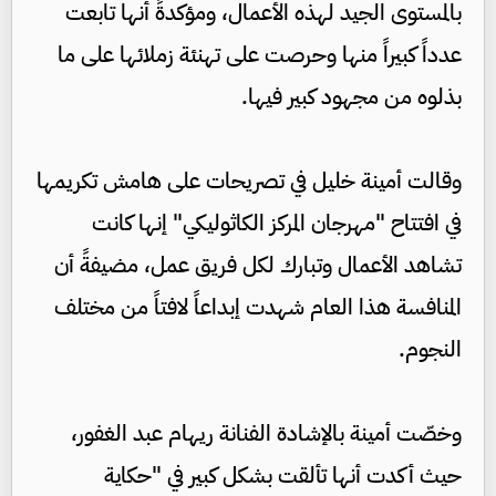
بالمستوى الجيد لهذه الأعمال، ومؤكدةً أنها تابعت
عدداً كبيراً منها وحرصت على تهنئة زملائها على ما
بذلوه من مجهود كبير فيها.
وقالت أمينة خليل في تصريحات على هامش تكريمها
في افتتاح "مهرجان المركز الكاثوليكي" إنها كانت
تشاهد الأعمال وتبارك لكل فريق عمل، مضيفةً أن
المنافسة هذا العام شهدت إبداعاً لافتاً من مختلف
النجوم.
وخصّت أمينة بالإشادة الفنانة ريهام عبد الغفور،
حيث أكدت أنها تألقت بشكل كبير في "حكاية