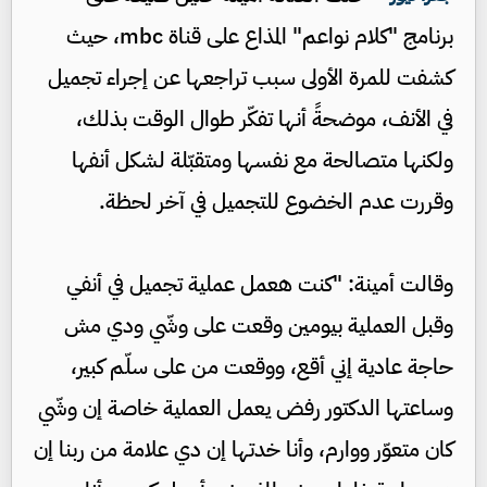
برنامج "كلام نواعم" المذاع على قناة mbc، حيث
كشفت للمرة الأولى سبب تراجعها عن إجراء تجميل
في الأنف، موضحةً أنها تفكّر طوال الوقت بذلك،
ولكنها متصالحة مع نفسها ومتقبّلة لشكل أنفها
وقررت عدم الخضوع للتجميل في آخر لحظة.
وقالت أمينة: "كنت هعمل عملية تجميل في أنفي
وقبل العملية بيومين وقعت على وشّي ودي مش
حاجة عادية إني أقع، ووقعت من على سلّم كبير،
وساعتها الدكتور رفض يعمل العملية خاصة إن وشّي
كان متعوّر ووارم، وأنا خدتها إن دي علامة من ربنا إن