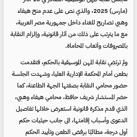
(مارس) 2025، والذي نص على عدم منح هيفاء
وهبي تصاريح للغناء داخل جمهورية مصر العربية،
مع ما يترتب على ذلك من آثار قانونية، وإلزام النقابة
بالمصروفات وأتعاب المحاماة.
ولم ترتضِ نقابة المهن الموسيقية بالحكم، فتقدمت
بطعن أمام المحكمة الإدارية العليا، وشهدت الجلسة
حضور محامي النقابة بصفتها الجهة الطاعنة، كما
حضر المستشار شريف حافظ، محامي هيفاء وهبي،
الذي قدم مذكرة قانونية استعرض خلالها تفاصيل
الدعوى وأسباب إقامتها، الى جانب حيثيات حكم
أول درجة، مطالبًا برفض الطعن وتأييد الحكم