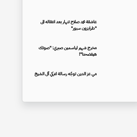
عاشقة محمد صلاح تنهار بعد انتقاله الى
"طرابزون سبور"
مخرج شهير لياسمين صبري: "صوتك
هيفضحنا"!
مي عز الدين توجّه رسالة لتركي آل الشيخ