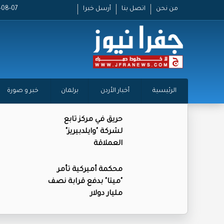
من نحن
اتصل بنا
أرسل خبرا
2026-08-07
الرئيسية
أخبار الأردن
برلمان
خبر و صورة
حريق في مركز تابع
لشركة "وايلدبيريز"
العملاقة
محكمة أميركية تأمر
"ميتا" بدفع قرابة نصف
مليار دولار