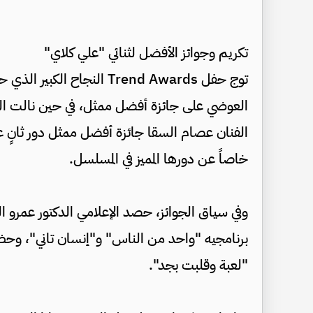
تكريم وجوائز الأفضل لثنائي "علي كلاي"
توج حفل Trend Awards الن
العوضي على جائزة أفضل ممثل، في حين نالت الف
الفنان عصام السقا جائزة أفضل ممثل دور ثانٍ عن
خاصاً عن دورها المميز في المسلسل.
وفي سياق الجوائز، حصد الإعلامي الدكتور عمرو ا
برنامجيه "واحد من الناس" و"إنسان تاني"، وحظ
"لعبة وقلبت بجد".