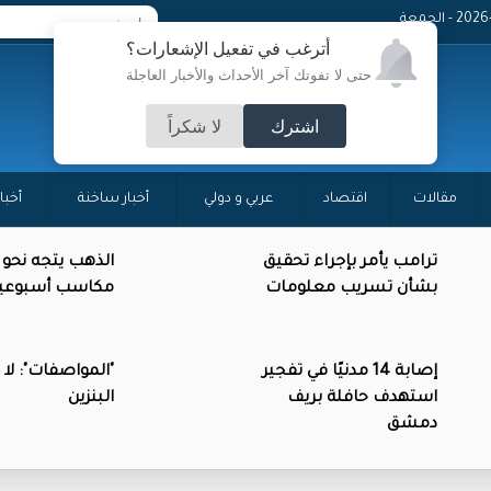
 - الجمعة
أترغب في تفعيل الإشعارات؟
حتى لا تفوتك آخر الأحداث والأخبار العاجلة
اشترك
لا شكراً
مقالات
اقتصاد
عربي و دولي
أخبار ساخنة
أخبا
ترامب يأمر بإجراء تحقيق
الذهب يتجه نحو
بشأن تسريب معلومات
مكاسب أسبوعي
إصابة 14 مدنيًا في تفجير
"المواصفات": لا
استهدف حافلة بريف
البنزين
دمشق