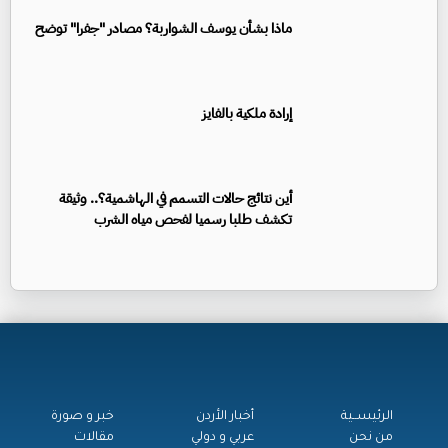
ماذا بشأن يوسف الشواربة؟ مصادر "جفرا" توضح
إرادة ملكية بالفايز
أين نتائج حالات التسمم في الهاشمية؟.. وثيقة
تكشف طلبا رسميا لفحص مياه الشرب
الرئيســية
أخبار الأردن
خبر و صورة
من نحن
عربي و دولي
مقالات