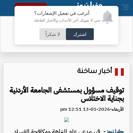
النسخة الكاملة
أترغب في تفعيل الإشعارات؟
حتى لا تفوتك آخر الأحداث والأخبار العاجلة
صور بانوراما من مجلس النواب
اشترك
لا شكراً
أخبار ساخنة
توقيف مسؤول بمستشفى الجامعة الأردنية
بجناية الاختلاس
الأربعاء-2026-05-13 12:51 pm
قرر مدعي عام النزاهة ومكافحة الفساد
جفرا نيوز -