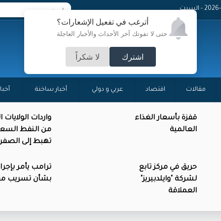
 - السبت
أترغب في تفعيل الإشعارات؟
حتى لا تفوتك آخر الأحداث والأخبار العاجلة
اشترك
لا شكراً
مقالات
اقتصاد
عربي و دولي
أخبار ساخنة
أخبا
قفزة بأسعار الغذاء
واردات الولايات 
العالمية
من النفط السع
تهبط إلى الصفر
حريق في مركز تابع
ترامب يأمر بإجرا
لشركة "وايلدبيريز"
بشأن تسريب م
العملاقة