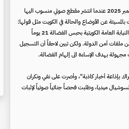
بدأت مشكلة الفنانة الكويتية في تشرين الثاني/نوفمبر 2025 عندما انتشر مقطع صوتي منسوب اليها
لمسيئة عن الأوضاع والحالة في الكويت مثل قولها:
"ديرة ظلم" و"ديرة مو لأهلها". وعلى الأثر أمرت النيابة العامة الكويتية بحبس الفضالة 21 يوماً
 ملفات أمن الدولة. ولكن تبين لاحقاً أن التسجيل
اك بإذاعة أخبار كاذبة"، وأصرت على نفي ونكران
السوشيال ميديا، وطلبت فحصاً جنائياً صوتياً لإثبات