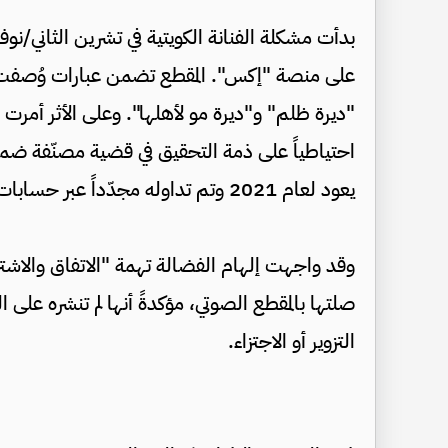
على منصة "إكس". المقطع تضمن عبارات وُصفت با
احتياطياً على ذمة التحقيق في قضية مصنّفة ضمن
يعود لعام 2021 وتم تداوله مجدّداً عبر حسابات مجهولة بهدف الإساءة الى إلهام الفضالة.
وقد واجهت إلهام الفضالة تهمة "الاتفاق والاشتر
صلتها بالمقطع الصوتي، مؤكدةً أنها لم تنشره على 
التزوير أو الاجتزاء.