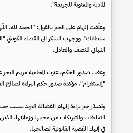
المادية والمعنوية للجريمة".
وعلّقت إلهام على الخبر بالقول: "الحمد لله، ا
سلطانك". ووجهت الشكر الى القضاء الكويتي "الع
النهائي المنصف والعادل.
وعقب صدور الحكم، عبّرت المحامية مريم البحر ع
"إنستغرام"، مؤكدةً صدور حكم البراءة لصالح الفنا
وتصدّر خبر براءة إلهام الفضالة الترند بسبب حس
التعليقات والتبريكات من محبيها وزملائها، الذين
في إنهاء القضية القانونية لصالحها.