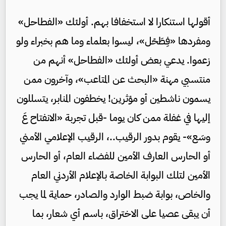
أقولها استنكارا لا استخفافا بهم. أولئك «الفطاحل»
ومفردها «فِطَحْل»، ليسوا بعلماء وما هم بخبراء ولو
زعموا. يدعي بعض أولئك «الفطاحل» أنهم من
منتسبي مهنة «البحث عن المتاعب»، وآخرون ممن
يسمون ناشطين أو مؤثرين! يخطفون المنابر، يتسللون
إليها في غفلة ممن كان يوما -قبل تجربة «الانفتاح عَ
وسَع»- يقوم بدور الرقيب..، الرقيب الإعلامي الأمني
أو الحارس العارف الأمين للفضاء العام، أو الحارس
الأمين لتلك البوابة الخاصة بالإعلام الأردني العام
والخاص، بوابة ضبط الوارد والصادر، حماية لما يجب
أن يبقى عصيا على الاختراق، باسم أي شعار، بما