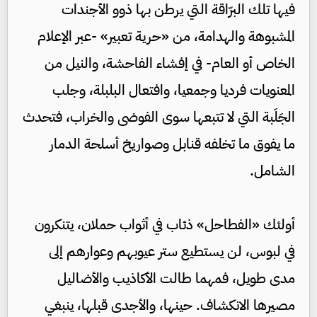
فيها تلك البرّاقة التي يرطن بها ذوو الأجندات
المشبوهة والهدامة، من «حرية تعبير» -عبر الإعلام
الخاص أو العام- في إفشاء الفاحشة، والنيل من
المعنويات فرديا وجمعيا، وافتعال البلبلة، وجلب
الجَلَبة التي لا تتبعها سوى الفوضى والخراب، فتحدث
ما يفوق ما تخلفه قنابل وصواريخ أسلحة الدمار
الشامل.
أولئك «الفطاحل» ذئاب في أثواب حملان، يتنكرون
في لبوس، لن يستطيع ستر عيوبهم وعوارهم إلى
مدى طويل، فمهما طالت الأكاذيب والأضاليل
مصيرها الانكشاف. حينها، والأجدى قبلها، ينبغي