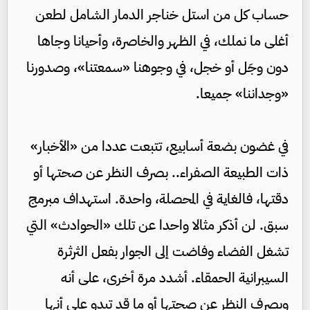
حساب كل من استل خناجر الدمار الشامل لطعن
أغلى ما نملك، في الظهر والخاصرة، وأحيانا وجاها
دون وجَل أو خجل، في وجوهنا «سمعتنا»، وصدورنا
«وجداننا» جميعا.
في غضون بضعة أسابيع، تتبعت عددا من «الأخبار»
ذات الطبيعة الصفراء.. بصرف النظر عن صحتها أو
دقتها، فالغاية في المحصلة، واحدة. استهداف مبرمج
سبق. لن أذكر مثالا واحدا عن تلك «الحوادث» التي
تشغل الفضاء وفاضت إلى الجوار بفعل الثرثرة
السيبرانية الحمقاء. أشدد مرة أخرى، على أنه
وبصرف النظر عن صحتها أو ما قد تبدو على أنها