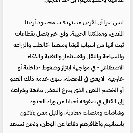
ليس سرا أن الأردن مستهدف.. محسود أردننا
المفدى، ومملكتنا الحبيبة. وأي خبر يتصل بقطاعات
ثبت أنها من أسباب قوتنا ومنعتنا -كالطب والزراعة
والسياحة والنقل والاستثمار والتقنية والذكاء
الاصطناعي- في مواجهة ابتزاز وضغوط -داخلية أو
خارجية- لا يعني في المحصلة، سوى خدمة ذلك العدو
أو الخصم اللعين الذي يتبرع البعض ببلاهة وشراهة
إلى القتال في صفوفه أحيانا من وراء الحدود
وشاشات ومنصات معادية، والنيل ممن يقاتلون
بأسنانهم وأظافرهم دفاعا عن الوطن، ونحن نستعد