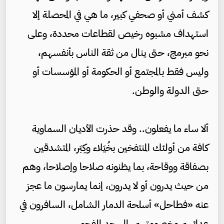
كشف أمني أو صحفي كبير، ما هي في المحصلة إلا
استهداف مشبوه رخيص لقطاعات محددة، وعلى
نحو مبرمج، حتى ينال من ثقة الناس بأنفسهم،
وليس فقط بالمجتمع أو الحكومة أو المؤسسات أو
حتى الدولة والوطن.
ألا ساء ما يفعلون.. وقد حذرت الأديان السماوية
كافة من أولئك المنتفخين بخُيَلاء وكِبَر، المتشدقين
بصفاقة ووقاحة، بما يظنونه صلاحا وإصلاحا، وهم
من حيث يدرون أو لا يدرون، إنما يمارسون ما عجز
عنه «فطاحل» أسلحة الدمار الشامل، السافرون في
عدائهم وخصومتهم، إلى حد الفجور.