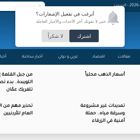
 - السبت
أترغب في تفعيل الإشعارات؟
حتى لا تفوتك آخر الأحداث والأخبار العاجلة
اشترك
لا شكراً
مقالات
اقتصاد
عربي و دولي
أخبار ساخنة
أخبا
أسعار الذهب محلياً
من جبل القلعة إ
اللويبدة.. بدء ت
تلفريك عمّان
تمديدات غير مشروعة
تحذير مهم من ال
وسرقة مياه.. حملة
العام للأردنيين
أمنية في الزرقاء