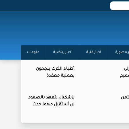
ر مصورة
أخبار فنية
أخبار رياضية
منوعات
لى
أطباء الكرك ينجحون
صميم
بعملية معقدة
أمن
بزشكيان يتعهد بالصمود:
لن أستقيل مهما حدث