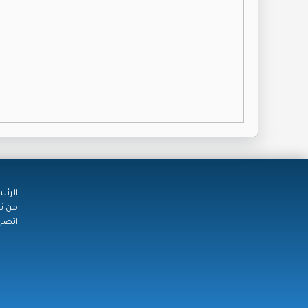
الرئي
من ن
اتصل 