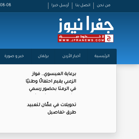
من نحن
اتصل بنا
أرسل خبرا
2026-08-08
الرئيسية
أخبار الأردن
برلمان
خبر و صورة
برعاية العيسوي.. فواز
الزعبي يقيم احتفالًا وطنيًا
في الرمثا بحضور رسمي
وشعبي واسع (صور)
تحويلات في عمَّان لتعبيد
طرق -تفاصيل