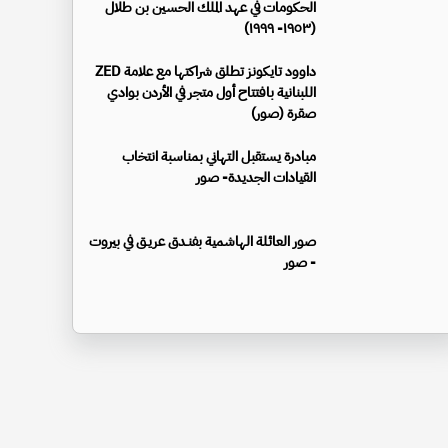
الحكومات في عهد الملك الحسين بن طلال
(١٩٥٣- ١٩٩٩)
داوود تايكونز تطلق شراكتها مع علامة ZED
اللبنانية بافتتاح أول متجر في الأردن بوادي
صقرة (صور)
مبادرة يستقبل التهاني بمناسبة انتخاب
القيادات الجديدة- صور
صور العائلة الهاشمية بفنـدق عريـق في بيروت
- صور