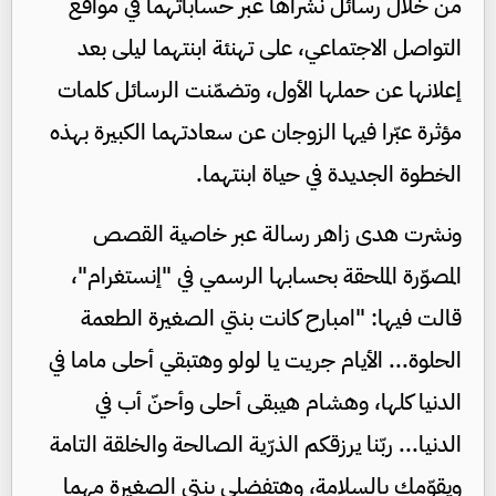
من خلال رسائل نشراها عبر حساباتهما في مواقع
التواصل الاجتماعي، على تهنئة ابنتهما ليلى بعد
إعلانها عن حملها الأول، وتضمّنت الرسائل كلمات
مؤثرة عبّرا فيها الزوجان عن سعادتهما الكبيرة بهذه
الخطوة الجديدة في حياة ابنتهما.
ونشرت هدى زاهر رسالة عبر خاصية القصص
المصوّرة الملحقة بحسابها الرسمي في "إنستغرام"،
قالت فيها: "امبارح كانت بنتي الصغيرة الطعمة
الحلوة... الأيام جريت يا لولو وهتبقي أحلى ماما في
الدنيا كلها، وهشام هيبقى أحلى وأحنّ أب في
الدنيا... ربّنا يرزقكم الذرّية الصالحة والخلقة التامة
ويقوّمك بالسلامة، وهتفضلي بنتي الصغيرة مهما