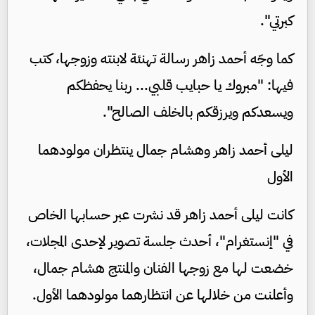
كبرتي".
كما وجّه أحمد زاهر رسالة تهنئة لابنته وزوجها، كتب
فيها: "مبروك يا حبايب قلبي... ربنا يحفظكم
ويسعدكم ويرزقكم بالخلف الصالح".
ليلى أحمد زاهر وهشام جمال ينتظران مولودهما
الأول
كانت ليلى أحمد زاهر قد نشرت عبر حسابها الخاص
في "إنستغرام"، أحدث جلسة تصوير لإحدى المجلات،
خضعت لها مع زوجها الفنان والمنتج هشام جمال،
وأعلنت من خلالها عن انتظارهما مولودهما الأول.