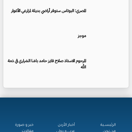
المصري: البوتاس ستوفر أراضي بديلة لمزارعي الأغوار
موجز
المرحوم الاستاذ صلاح فايز حامد باشا الشراري في ذمة
الله
الرئيســية
أخبار الأردن
خبر و صورة
من نحن
عربي و دولي
مقالات