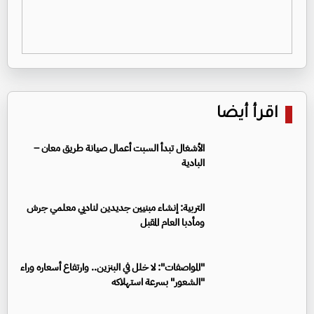
اقرأ أيضا
الأشغال تبدأ السبت أعمال صيانة طريق معان –
البادية
التربية: إنشاء مبنيين جديدين لناديي معلمي جرش
ومأدبا العام المقبل
"المواصفات": لا خلل في البنزين.. وارتفاع أسعاره وراء
"الشعور" بسرعة استهلاكه