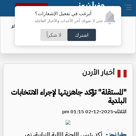
النسخة الكاملة
أترغب في تفعيل الإشعارات؟
حتى لا تفوتك آخر الأحداث والأخبار العاجلة
مهاجرو سبتة.. الاتحاد الأوروبي يكشف آخر
التطورات
اشترك
لا شكراً
أخبار الأردن
"المستقلة" تؤكد جاهزيتها لإجراء الانتخابات
البلدية
الثلاثاء-2025-12-02 01:15 pm
أكد رئيس اللجنة المالية النيابية، نمر
جفرا نيوز -