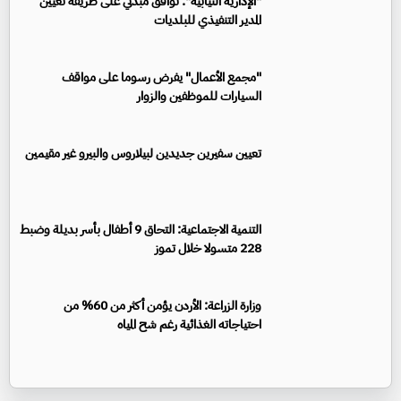
"الإدارية النيابية": توافق مبدئي على طريقة تعيين
المدير التنفيذي للبلديات
"مجمع الأعمال" يفرض رسوما على مواقف
السيارات للموظفين والزوار
تعيين سفيرين جديدين لبيلاروس والبيرو غير مقيمين
‏التنمية الاجتماعية: التحاق 9 أطفال بأسر بديلة وضبط
228 متسولا خلال تموز
وزارة الزراعة: الأردن يؤمن أكثر من 60% من
احتياجاته الغذائية رغم شح المياه