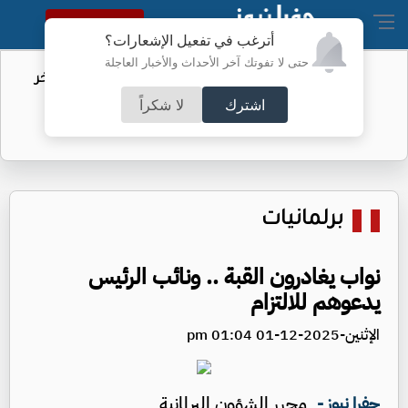
النسخة الكاملة
أترغب في تفعيل الإشعارات؟
حتى لا تفوتك آخر الأحداث والأخبار العاجلة
مهاجرو سبتة.. الاتحاد الأوروبي يكشف آخر
التطورات
اشترك
لا شكراً
برلمانيات
نواب يغادرون القبة .. ونائب الرئيس
يدعوهم للالتزام
الإثنين-2025-12-01 01:04 pm
محرر الشؤون البرلمانية
جفرا نيوز -