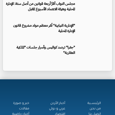
مجلس النواب أقرَّ أربعة قوانين من أصل ستة: الإدارة
المحلية وهيئة الاعتماد الأسبوع المقبل
"الإدارية النيابية" تُقر معظم مواد مشروع قانون
الإدارة المحلية
"جفرا" ترصد كواليس وأسرار جلسات "الملكية
العقارية"
الرئيســية
أخبار الأردن
خبر و صورة
من نحن
عربي و دولي
مقالات
اتصل بنا
اقتصاد
أخبار رياضية