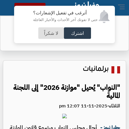
النسخة الكاملة
أترغب في تفعيل الإشعارات؟
حتى لا تفوتك آخر الأحداث والأخبار العاجلة
أطباء الكرك ينجحون بعملية معقدة
اشترك
لا شكراً
برلمانيات
"النواب" يُحيل "موازنة 2026" إلى اللجنة
المالية
الثلاثاء-2025-11-11 12:07 pm
أحال مجلس النواب مشروع قانون الموازنة
جفرا نيوز -