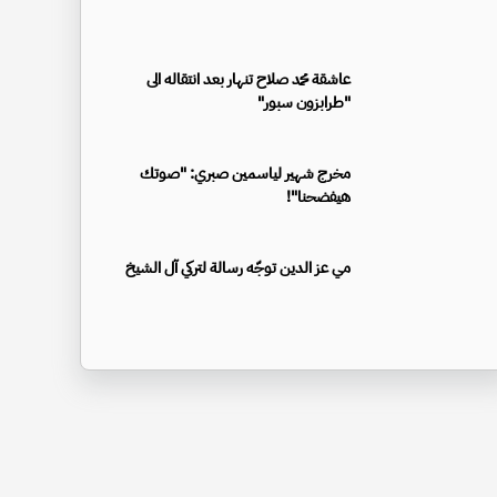
عاشقة محمد صلاح تنهار بعد انتقاله الى
"طرابزون سبور"
مخرج شهير لياسمين صبري: "صوتك
هيفضحنا"!
مي عز الدين توجّه رسالة لتركي آل الشيخ