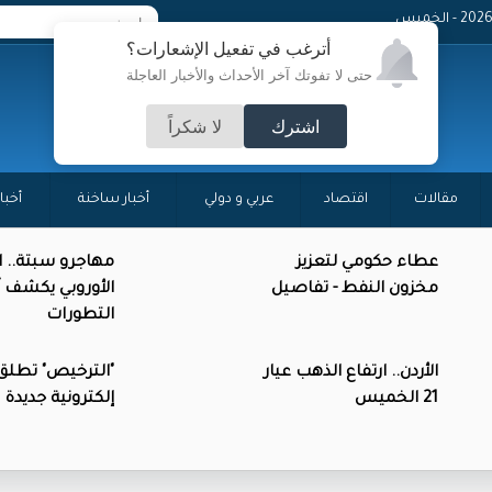
- الخميس
أترغب في تفعيل الإشعارات؟
حتى لا تفوتك آخر الأحداث والأخبار العاجلة
اشترك
لا شكراً
مقالات
اقتصاد
عربي و دولي
أخبار ساخنة
أخبا
عطاء حكومي لتعزيز
مهاجرو سبتة.. ال
مخزون النفط - تفاصيل
الأوروبي يكشف آ
التطورات
الأردن.. ارتفاع الذهب عيار
"الترخيص" تطلق
21 الخميس
إلكترونية جديدة