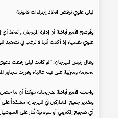
ليلى علوي ترفض اتخاذ إجراءات قانونية
وأوضح الأمير أباظة أن إدارة المهرجان لم تتخذ أي إج
علوي نفسها، إذ أكدت أنها لا ترغب في تصعيد الموق
وقال رئيس المهرجان: "لو كانت ليلى رفعت دعو
محترمة ومتربّية على قيم عالية، وقررت تتجاوز ال
واختتم الأمير أباظة تصريحاته مؤكداً أن ما حصل 
وتقدير جميع المشاركين في المهرجان، مشدّداً عل
أي ضجيج إلكتروني أو سوء نية تُثار على السوشيال