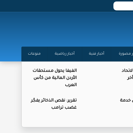
ر مصورة
أخبار فنية
أخبار رياضية
منوعات
اتحاد
الفيفا يحول مستحقات
خر
الأردن المالية من كأس
العرب
 خدمة
تقرير: نقص الذخائر يفجّر
غضب ترامب