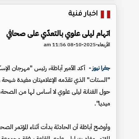
اخبار فنية
اتهام ليلى علوي بالتعدّي على صحافي
الأربعاء-2025-10-08 11:56 am
أكد الأمير أباظة، رئيس "مهرجان الإس
جفرا نيوز -
"الستات" الذي تقدّمه الإعلاميتان مفيدة شيحة وسه
حول الفنانة ليلى علوي لا أساس لها من الصحة،
ميديا".
وأوضح أباظة أن الحادثة بدأت أثناء المؤتمر الص
المؤتمر وغادرت ليلى علوي القاعة برفقة مجمو