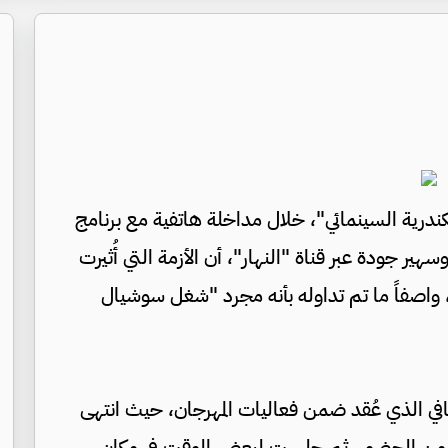
كندرية السينمائي"، خلال مداخلة هاتفية مع برنامج
ير جودة عبر قناة "النهار"، أن الأزمة التي أُثيرت
 واصفاً ما تم تداوله بأنه مجرد "شغل سوشيال
حافي الذي عُقد ضمن فعاليات المهرجان، حيث انتهى
عة من الحضور، ثم جلست لبعض الوقت في مكان