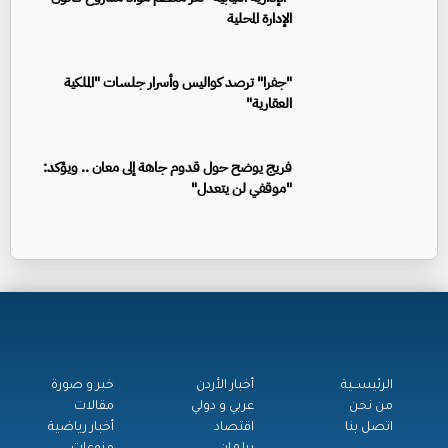
الإدارة المحلية
"جفرا" ترصد كواليس وأسرار جلسات "الملكية
العقارية"
فريج يوضح حول قدوم جاهة إلى معان .. ويؤكد:
"موقفي لن يتعدل"
الرئيســية
أخبار الأردن
خبر و صورة
من نحن
عربي و دولي
مقالات
اتصل بنا
اقتصاد
أخبار رياضية