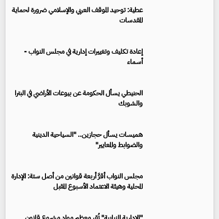
عطية: توحيد الموقف العربي والإسلامي ضرورة لحماية
المقدسات
إعادة تكليف وتغييرات إدارية في مجلس النواب -
أسماء
الحنيطي يسأل الحكومة عن بيوعات الأراضي في البترا
والشوبك
هميسات يسأل حجازين.. "السياحية الدينية
والضوابط والمعايير"
مجلس النواب أقرَّ أربعة قوانين من أصل ستة: الإدارة
المحلية وهيئة الاعتماد الأسبوع المقبل
"الإدارية النيابية" تُقر معظم مواد مشروع قانون