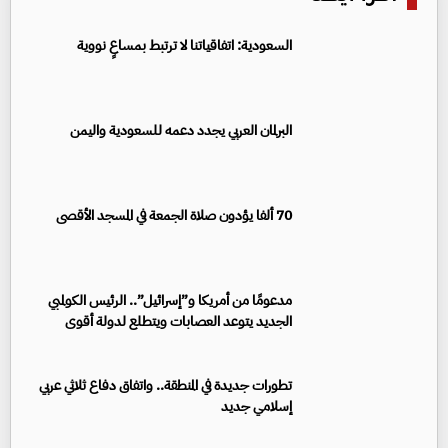
السعودية: اتفاقياتنا لا ترتبط بمساعٍ نووية
البرلمان العربي يجدد دعمه للسعودية واليمن
70 ألفا يؤدون صلاة الجمعة في المسجد الأقصى
مدعومًا من أمريكا و”إسرائيل”.. الرئيس الكولمبي
الجديد يتوعد العصابات ويتطلع لدولة أقوى
تطورات جديدة في المنطقة.. واتفاق دفاع ثلاثي عربي
إسلامي جديد